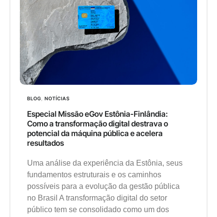
BLOG
,
NOTÍCIAS
Especial Missão eGov Estônia-Finlândia:
Como a transformação digital destrava o
potencial da máquina pública e acelera
resultados
Uma análise da experiência da Estônia, seus
fundamentos estruturais e os caminhos
possíveis para a evolução da gestão pública
no Brasil A transformação digital do setor
público tem se consolidado como um dos