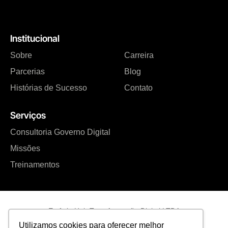
Institucional
Sobre
Carreira
Parcerias
Blog
Histórias de Sucesso
Contato
Serviços
Consultoria Governo Digital
Missões
Treinamentos
Estônia Hub Transformação Digital LTDA
Utilizamos cookies para oferecer melhor
CNPJ: 17.730.289/0001-05