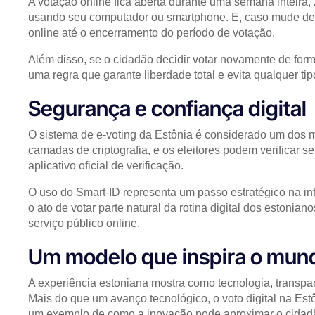
A votação online fica aberta durante uma semana inteira, 2
usando seu computador ou smartphone. E, caso mude de ide
online até o encerramento do período de votação.
Além disso, se o cidadão decidir votar novamente de form
uma regra que garante liberdade total e evita qualquer ti
Segurança e confiança digital
O sistema de e-voting da Estônia é considerado um dos 
camadas de criptografia, e os eleitores podem verificar s
aplicativo oficial de verificação.
O uso do Smart-ID representa um passo estratégico na int
o ato de votar parte natural da rotina digital dos estoni
serviço público online.
Um modelo que inspira o mun
A experiência estoniana mostra como tecnologia, transpar
Mais do que um avanço tecnológico, o voto digital na E
um exemplo de como a inovação pode aproximar o cidadã