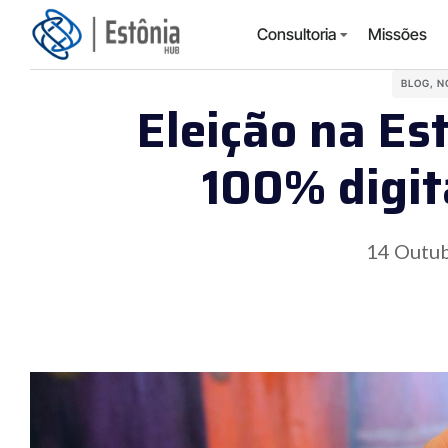
Consultoria
Missões
BLOG
,
N
Eleição na Es
100% digit
14 Outu