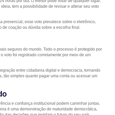
4 horas por dia. O eleitor pode votar de qualquer lugar,
ia, tem a possibilidade de revisar e alterar seu voto
a presencial, esse voto prevalece sobre o eletrônico,
po de coação ou dúvida sobre a escolha final.
mais seguros do mundo. Todo o processo é protegido por
e o voto foi registrado corretamente por meio de um
egração entre cidadania digital e democracia, tornando
anos, tão simples quanto pagar uma conta ou acessar um
do
ência e confiança institucional podem caminhar juntas.
stônia é uma demonstração de maturidade democrática,
o das decisões que moldam o futuro do seu país.