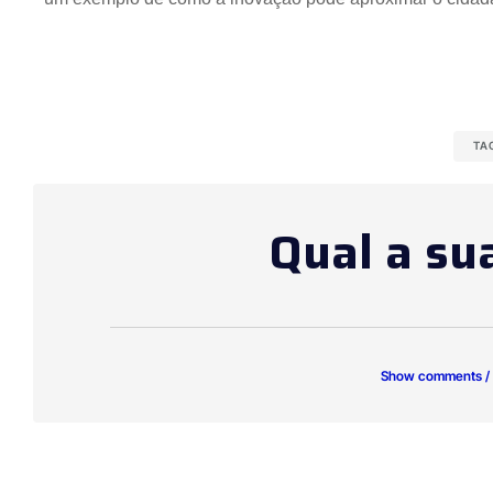
TA
Qual a su
Show comments /