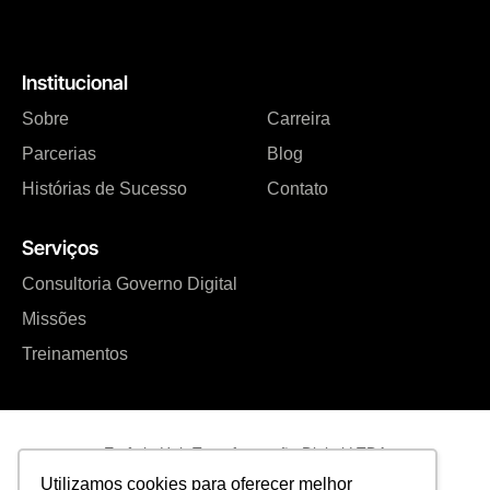
Institucional
Sobre
Carreira
Parcerias
Blog
Histórias de Sucesso
Contato
Serviços
Consultoria Governo Digital
Missões
Treinamentos
Estônia Hub Transformação Digital LTDA
Utilizamos cookies para oferecer melhor
CNPJ: 17.730.289/0001-05