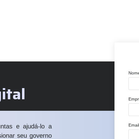
Nom
ital
Empre
Email
ntas e ajudá-lo a
lsionar seu governo