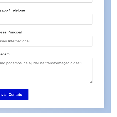
sapp / Telefone
esse Principal
sagem
nviar Contato