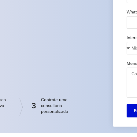
What
Inter
Men
ses
Contrate uma
3
iva
consultoria
E
personalizada