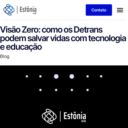
Contato
Parceiros
Ebook – Manual E-G
Visão Zero: como os Detrans
podem salvar vidas com tecnologia
e educação
Category
Blog